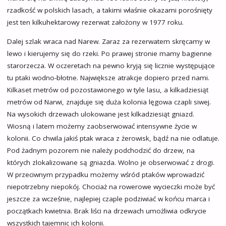
rzadkość w polskich lasach, a takimi właśnie okazami porośnięty
jest ten kilkuhektarowy rezerwat założony w 1977 roku.
Dalej szlak wraca nad Narew. Zaraz za rezerwatem skręcamy w
lewo i kierujemy się do rzeki. Po prawej stronie mamy bagienne
starorzecza. W oczeretach na pewno kryją się licznie występujące
tu ptaki wodno-błotne. Największe atrakcje dopiero przed nami.
Kilkaset metrów od pozostawionego w tyle lasu, a kilkadziesiąt
metrów od Narwi, znajduje się duża kolonia lęgowa czapli siwej.
Na wysokich drzewach ulokowane jest kilkadziesiąt gniazd.
Wiosną i latem możemy zaobserwować intensywne życie w
kolonii. Co chwila jakiś ptak wraca z żerowisk, bądź na nie odlatuje.
Pod żadnym pozorem nie należy podchodzić do drzew, na
których zlokalizowane są gniazda. Wolno je obserwować z drogi.
W przeciwnym przypadku możemy wśród ptaków wprowadzić
niepotrzebny niepokój. Chociaż na rowerowe wycieczki może być
jeszcze za wcześnie, najlepiej czaple podziwiać w końcu marca i
początkach kwietnia. Brak liści na drzewach umożliwia odkrycie
wszystkich tajemnic ich kolonii.