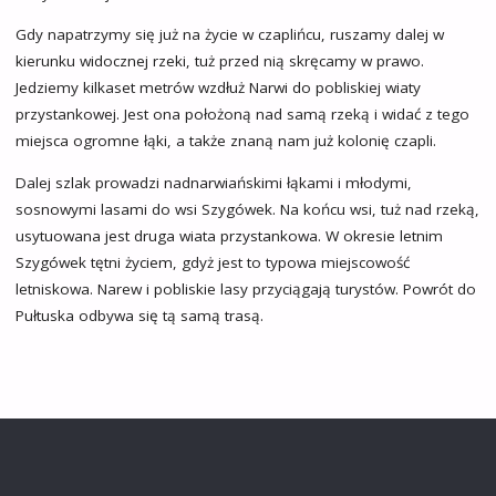
Gdy napatrzymy się już na życie w czaplińcu, ruszamy dalej w
kierunku widocznej rzeki, tuż przed nią skręcamy w prawo.
Jedziemy kilkaset metrów wzdłuż Narwi do pobliskiej wiaty
przystankowej. Jest ona położoną nad samą rzeką i widać z tego
miejsca ogromne łąki, a także znaną nam już kolonię czapli.
Dalej szlak prowadzi nadnarwiańskimi łąkami i młodymi,
sosnowymi lasami do wsi Szygówek. Na końcu wsi, tuż nad rzeką,
usytuowana jest druga wiata przystankowa. W okresie letnim
Szygówek tętni życiem, gdyż jest to typowa miejscowość
letniskowa. Narew i pobliskie lasy przyciągają turystów. Powrót do
Pułtuska odbywa się tą samą trasą.