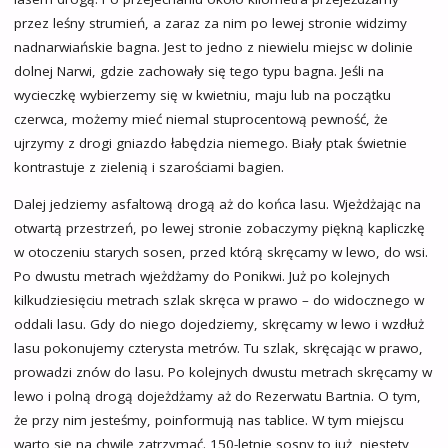
przez leśny strumień, a zaraz za nim po lewej stronie widzimy
nadnarwiańskie bagna. Jest to jedno z niewielu miejsc w dolinie
dolnej Narwi, gdzie zachowały się tego typu bagna. Jeśli na
wycieczkę wybierzemy się w kwietniu, maju lub na początku
czerwca, możemy mieć niemal stuprocentową pewność, że
ujrzymy z drogi gniazdo łabędzia niemego. Biały ptak świetnie
kontrastuje z zielenią i szarościami bagien.
Dalej jedziemy asfaltową drogą aż do końca lasu. Wjeżdżając na
otwartą przestrzeń, po lewej stronie zobaczymy piękną kapliczkę
w otoczeniu starych sosen, przed którą skręcamy w lewo, do wsi.
Po dwustu metrach wjeżdżamy do Ponikwi. Już po kolejnych
kilkudziesięciu metrach szlak skręca w prawo – do widocznego w
oddali lasu. Gdy do niego dojedziemy, skręcamy w lewo i wzdłuż
lasu pokonujemy czterysta metrów. Tu szlak, skręcając w prawo,
prowadzi znów do lasu. Po kolejnych dwustu metrach skręcamy w
lewo i polną drogą dojeżdżamy aż do Rezerwatu Bartnia. O tym,
że przy nim jesteśmy, poinformują nas tablice. W tym miejscu
warto się na chwilę zatrzymać. 150-letnie sosny to już, niestety,