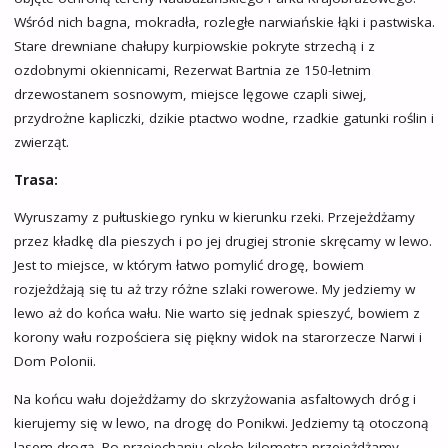
Wśród nich bagna, mokradła, rozległe narwiańskie łąki i pastwiska.
Stare drewniane chałupy kurpiowskie pokryte strzechą i z
ozdobnymi okiennicami, Rezerwat Bartnia ze 150-letnim
drzewostanem sosnowym, miejsce lęgowe czapli siwej,
przydrożne kapliczki, dzikie ptactwo wodne, rzadkie gatunki roślin i
zwierząt.
Trasa:
Wyruszamy z pułtuskiego rynku w kierunku rzeki. Przejeżdżamy
przez kładkę dla pieszych i po jej drugiej stronie skręcamy w lewo.
Jest to miejsce, w którym łatwo pomylić drogę, bowiem
rozjeżdżają się tu aż trzy różne szlaki rowerowe. My jedziemy w
lewo aż do końca wału. Nie warto się jednak spieszyć, bowiem z
korony wału rozpościera się piękny widok na starorzecze Narwi i
Dom Polonii.
Na końcu wału dojeżdżamy do skrzyżowania asfaltowych dróg i
kierujemy się w lewo, na drogę do Ponikwi. Jedziemy tą otoczoną
lasem drogą. Po przejechaniu około kilometra przejeżdżamy